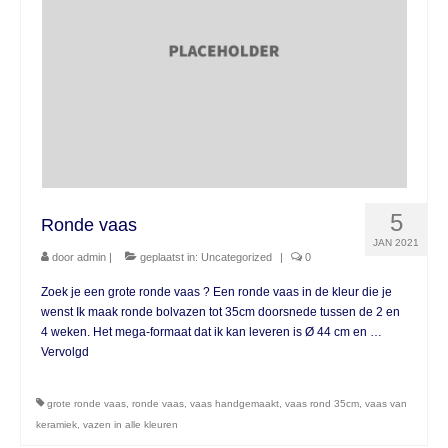
5
Ronde vaas
JAN 2021
door
admin
|
geplaatst in:
Uncategorized
|
0
Zoek je een grote ronde vaas ? Een ronde vaas in de kleur die je
wenst Ik maak ronde bolvazen tot 35cm doorsnede tussen de 2 en
4 weken. Het mega-formaat dat ik kan leveren is Ø 44 cm en …
Vervolgd
grote ronde vaas
,
ronde vaas
,
vaas handgemaakt
,
vaas rond 35cm
,
vaas van
keramiek
,
vazen in alle kleuren