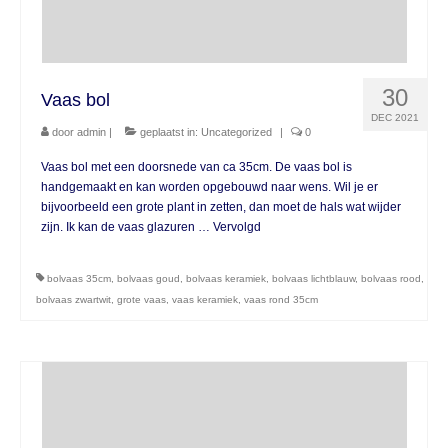
30
Vaas bol
DEC 2021
door
admin
|
geplaatst in:
Uncategorized
|
0
Vaas bol met een doorsnede van ca 35cm. De vaas bol is
handgemaakt en kan worden opgebouwd naar wens. Wil je er
bijvoorbeeld een grote plant in zetten, dan moet de hals wat wijder
zijn. Ik kan de vaas glazuren …
Vervolgd
bolvaas 35cm
,
bolvaas goud
,
bolvaas keramiek
,
bolvaas lichtblauw
,
bolvaas rood
,
bolvaas zwartwit
,
grote vaas
,
vaas keramiek
,
vaas rond 35cm