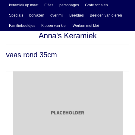
keramiek op maat
Elfies
personages
Grote schalen
Specials
bolvazen
over mij
Beeldjes
Beelden van dieren
Familiebeeldjes
Kippen van klei
Werken met klei
Anna's Keramiek
vaas rond 35cm