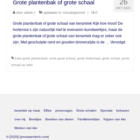
26
Grote plantenbak of grote schaal
OKT 2021
door
admin
|
geplaatst in:
Uncategorized
|
0
Grote plantenbak of grote schaal van keramiek Kijk hoe mooi! De
hortensia’s zijn natuurlijk niet te evenaren kunstwerkjes, maar de
grote plantenbak of grote schaal van keramiek mag er zeker ook
zijn. Met geschulpte rand en gouden binnenzijde is de …
Vervolgd
extra grote plantenbak
,
extra grote schaal
,
grote fruitschaal
,
grote schaal
,
grote
schaal op tafel
keramiek op maat
Elfies
personages
Grote schalen
Specials
bolvazen
over mij
Beeldjes
Beelden van dieren
Familiebeeldjes
Kippen van klei
Werken met klei
© [2020] [annawendrich.com]