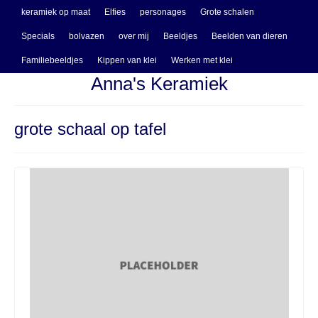
keramiek op maat
Elfies
personages
Grote schalen
Specials
bolvazen
over mij
Beeldjes
Beelden van dieren
Familiebeeldjes
Kippen van klei
Werken met klei
Anna's Keramiek
grote schaal op tafel