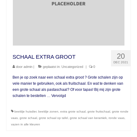
20
SCHAAL EXTRA GROOT
DEC 2021
door
admin
|
geplaatst in:
Uncategorized
|
0
Ben je op zoek naar een schaal extra groot ? Grote schalen zijn op
vele manier te gebruiken, ook als fruitschaal. En wat te denken van
een grote schaal als pastaschaal? Of voor tapas! Bij mij zijn grote
schalen te bestellen …
Vervolgd
beeldje huisdier
,
beeldje zonen
,
extra grote schaal
,
grote fruitschaal
,
grote ronde
vaas
,
grote schaal
,
grote schaal op tafel
,
grote schaal van keramiek
,
ronde vaas
,
vazen in alle kleuren