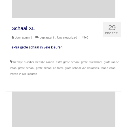
29
Schaal XL
DEC 2021
door
admin
|
geplaatst in:
Uncategorized
|
0
extra grote schaal in vele kleuren
beeldje huisdier
,
beeldje zonen
,
extra grote schaal
,
grote fruitschaal
,
grote ronde
vaas
,
grote schaal
,
grote schaal op tafel
,
grote schaal van keramiek
,
ronde vaas
,
vazen in alle kleuren