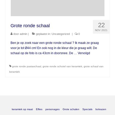
22
Grote ronde schaal
NOV 2021
door
admin
|
geplaatst in:
Uncategorized
|
0
Ben je op zoek naar een grote ronde schaal ? Ik maak ze graag
voor je tot Ø44 cm! En ook nog in de kleur die je graag wilt. De
schaal op de foto is ca 43cm in doorsnee. De …
Vervolgd
grote ronde pastaschaal
,
grote ronde schotel van keramiek
,
grote schaal van
keramiek
keramiek op maat
Elfies
personages
Grote schalen
Specials
bolvazen