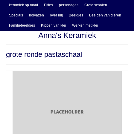
keramiek op maat
Elfies
personages
Grote schalen
Specials
bolvazen
over mij
Beeldjes
Beelden van dieren
Familiebeeldjes
Kippen van klei
Werken met klei
Anna's Keramiek
grote ronde pastaschaal