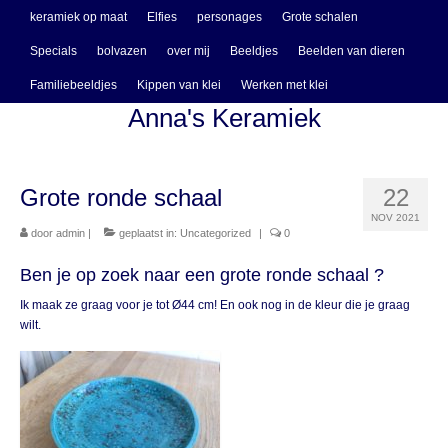
keramiek op maat
Elfies
personages
Grote schalen
Specials
bolvazen
over mij
Beeldjes
Beelden van dieren
Familiebeeldjes
Kippen van klei
Werken met klei
Anna's Keramiek
Grote ronde schaal
22
NOV 2021
door
admin
|
geplaatst in:
Uncategorized
|
0
Ben je op zoek naar een grote ronde schaal ?
Ik maak ze graag voor je tot Ø44 cm! En ook nog in de kleur die je graag
wilt.