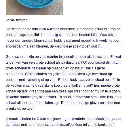
Schaal turqoise
De schaal op de foto is ca 43cm in doorsnee. De onderglazuur is turqoise,
een blauwgroene tint die prachtig staat op een houten tafel. Maar als je
liever een andere kleur schaal hebt, is dat goed mogelijk. Ik werk met een
enorm gamma aan kleuren, de kleur die je zoekt zit er vast bij.
Grote schalen zijn op vele manier te gebruiken, ook als fruitschaal. En wat
te denken van een grote schaal als pastaschaal? Of voor tapas! Bij mij zijn
grote schalen te bestellen op maat en en op kleur. Ook als grote
plantenbak. Grote schalen en grote plantenbakken zijn leverbaar op
pootjes, met standring of op voet. En hoe leuk staat zo’n schaal op tafel in
de keuken waar je dagelijks je kop thee of koffie nuttigt? Een mooie grote
schaal op tafel draagt bij aan een gezellige sfeer door er fruit in te leggen,
of kleine rommeltjes, of leesvoer. En houd je meer van strak, dan kun je de
schaal alleen maar mooi laten zijn. Door de prachtige glazuren is het een
pronkstuk op tafel.
Ik maak schalen tot Ø 44cm in jouw eigen favoriete kleur! Maak je interieur
compleet met een mooie schaal in dezelfde kleurtint van je keuken of