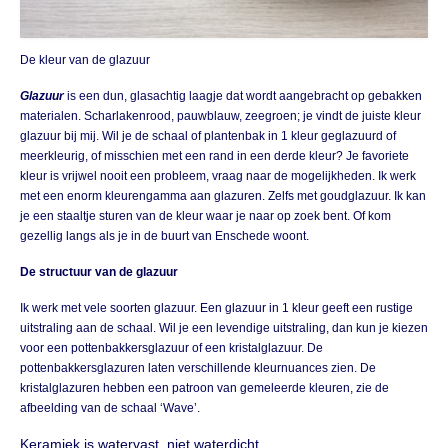
De kleur van de glazuur
Glazuur
is een dun, glasachtig laagje dat wordt aangebracht op gebakken
materialen. Scharlakenrood, pauwblauw, zeegroen; je vindt de juiste kleur
glazuur bij mij. Wil je de schaal of plantenbak in 1 kleur geglazuurd of
meerkleurig, of misschien met een rand in een derde kleur? Je favoriete
kleur is vrijwel nooit een probleem, vraag naar de mogelijkheden. Ik werk
met een enorm kleurengamma aan glazuren. Zelfs met goudglazuur. Ik kan
je een staaltje sturen van de kleur waar je naar op zoek bent. Of kom
gezellig langs als je in de buurt van Enschede woont.
De structuur van de glazuur
Ik werk met vele soorten glazuur. Een glazuur in 1 kleur geeft een rustige
uitstraling aan de schaal. Wil je een levendige uitstraling, dan kun je kiezen
voor een pottenbakkersglazuur of een kristalglazuur. De
pottenbakkersglazuren laten verschillende kleurnuances zien. De
kristalglazuren hebben een patroon van gemeleerde kleuren, zie de
afbeelding van de schaal ‘Wave’.
Keramiek is watervast, niet waterdicht