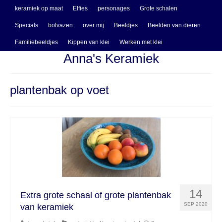
keramiek op maat
Elfies
personages
Grote schalen
Specials
bolvazen
over mij
Beeldjes
Beelden van dieren
Familiebeeldjes
Kippen van klei
Werken met klei
Anna's Keramiek
plantenbak op voet
14
Extra grote schaal of grote plantenbak
SEP 2020
van keramiek