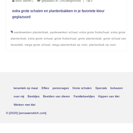
door
admin
|
geplaatst in:
Uncategorized
|
0
extra grote schalen en plantenbakken in je favoriete kleur
geglazuurd
aardewerken plantenbak
,
aardewerken schaal
,
extra grote fruitschaal
,
extra grote
plantenbak
,
extra grote schaal
,
grote fruitschaal
,
grote plantenbak
,
grote schaal van
keramiek
,
mega grote schaal
,
mega plantenbak op voet
,
plantenbak op voet
keramiek op maat
Elfies
personages
Grote schalen
Specials
bolvazen
over mij
Beeldjes
Beelden van dieren
Familiebeeldjes
Kippen van klei
Werken met klei
© [2020] [annawendrich.com]